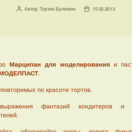
Автор:
Тортин Булочкин
15.02.2013
Автор
Дата
записи
записи
про
Марципан для моделирования
и пас
МОДЕЛПАСТ
.
повторимых по красоте тортов.
выражения фантазий кондитеров и 
телей.
айте, обтягивайте торты, лепите фигу