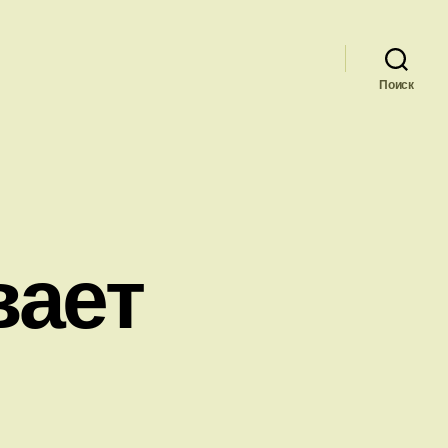
Поиск
вает
й