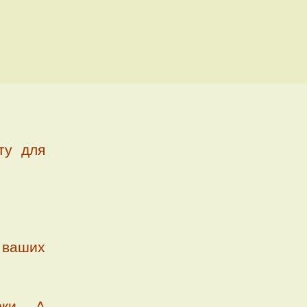
ту для
ваших
рки. А