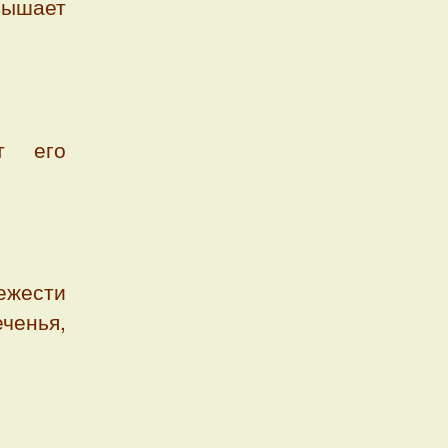
вышает
т его
жести
еченья,