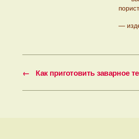
порист
— изде
←
Как приготовить заварное т