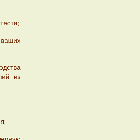
теста;
 ваших
дства
лий из
я;
ерную