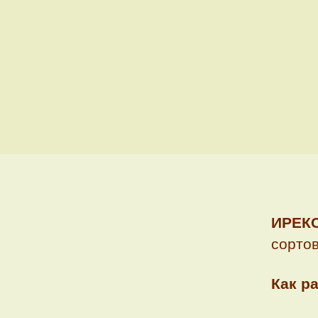
ИРЕК
сорто
Как р