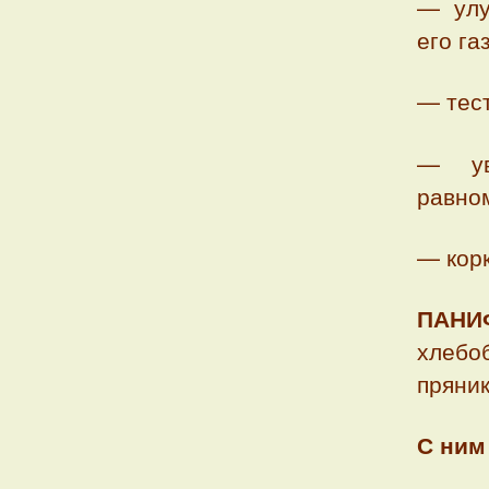
— улу
его г
— тест
— ув
равно
— корк
ПАН
хлебоб
пряник
С ним