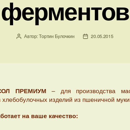
ферментов
Автор:
Тортин Булочкин
20.05.2015
Автор
Дата
записи
записи
СОЛ ПРЕМИУМ
– для производства ма
в хлебобулочных изделий из пшеничной муки
аботает на ваше качество: