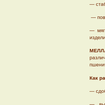
— стаб
— пов
— мяг
издели
МЕЛЛ
разли
пшенич
Как р
— сдоб
— вы