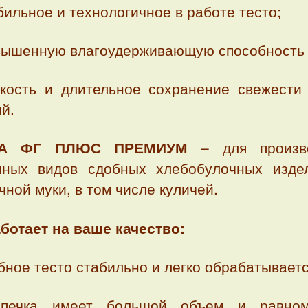
ильное и технологичное в работе тесто;
ышенную влагоудерживающую способность 
кость и длительное сохранение свежести
й.
А ФГ ПЛЮС ПРЕМИУМ
– для произво
чных видов сдобных хлебобулочных изде
ной муки, в том числе куличей.
аботает на ваше качество:
ное тесто стабильно и легко обрабатываетс
печка имеет большой объем и равном